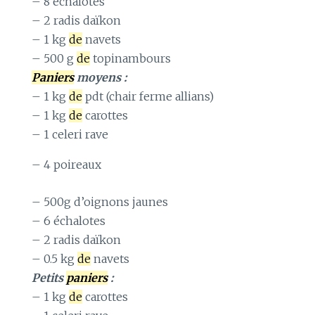
– 8 échalotes
– 2 radis daïkon
– 1 kg
de
navets
– 500 g
de
topinambours
Paniers
moyens :
– 1 kg
de
pdt (chair ferme allians)
– 1 kg
de
carottes
– 1 celeri rave
– 4 poireaux
– 500g d’oignons jaunes
– 6 échalotes
– 2 radis daïkon
– 0.5 kg
de
navets
Petits
paniers
:
– 1 kg
de
carottes