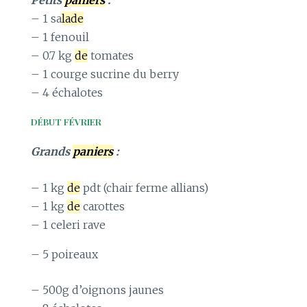
– 1 sa
lade
– 1 fenouil
– 0.7 kg
de
tomates
– 1 courge sucrine du berry
– 4 échalotes
DÉBUT FÉVRIER
Grands
paniers
:
– 1 kg
de
pdt (chair ferme allians)
– 1 kg
de
carottes
– 1 celeri rave
– 5 poireaux
– 500g d’oignons jaunes