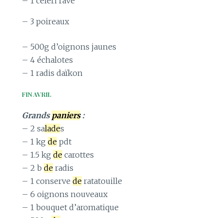
– 1 celeri rave
– 3 poireaux
– 500g d’oignons jaunes
– 4 échalotes
– 1 radis daïkon
FIN AVRIL
Grands
paniers
:
– 2 sa
lade
s
– 1 kg
de
pdt
– 1.5 kg
de
carottes
– 2 b
de
radis
– 1 conserve
de
ratatouille
– 6 oignons nouveaux
– 1 bouquet d’aromatique