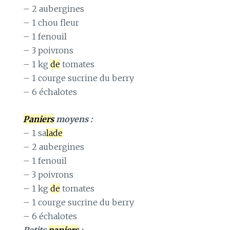
– 2 aubergines
– 1 chou fleur
– 1 fenouil
– 3 poivrons
– 1 kg
de
tomates
– 1 courge sucrine du berry
– 6 échalotes
Paniers
moyens :
– 1 sa
lade
– 2 aubergines
– 1 fenouil
– 3 poivrons
– 1 kg
de
tomates
– 1 courge sucrine du berry
– 6 échalotes
Petits
paniers
: