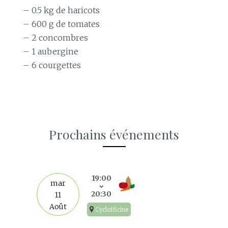
– 0.5 kg de haricots
– 600 g de tomates
– 2 concombres
– 1 aubergine
– 6 courgettes
Prochains événements
s
19:00
mar
20:30
11
Août
Cyclofficine