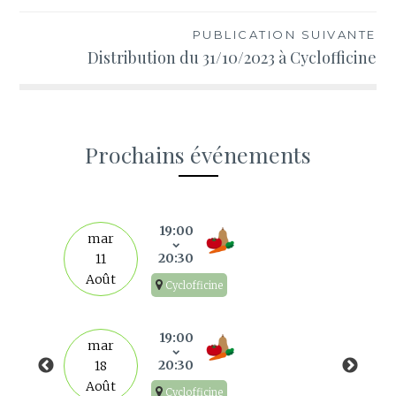
l’article
PUBLICATION SUIVANTE
Distribution du 31/10/2023 à Cyclofficine
Prochains événements
s
19:00
mar
20:30
11
Août
Cyclofficine
19:00
mar
20:30
18
Août
Cyclofficine