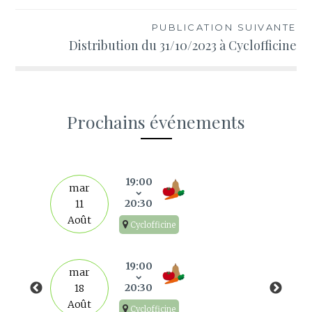
l’article
PUBLICATION SUIVANTE
Distribution du 31/10/2023 à Cyclofficine
Prochains événements
s
19:00
mar
20:30
11
Août
Cyclofficine
19:00
mar
20:30
18
Août
Cyclofficine