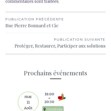
commentaires sont traitées
.
Navigation
PUBLICATION PRÉCÉDENTE
Rue Pierre Bonnard et Cie
de
l’article
PUBLICATION SUIVANTE
Protéger, Restaurer, Participer aux solutions
Prochains événements
s
19:00
mar
20:30
11
Août
Cyclofficine