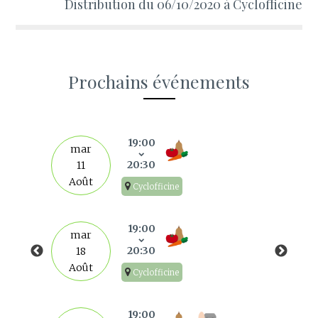
Distribution du 06/10/2020 à Cyclofficine
Prochains événements
s
19:00
mar
20:30
11
Août
Cyclofficine
19:00
mar
20:30
18
Août
Cyclofficine
19:00