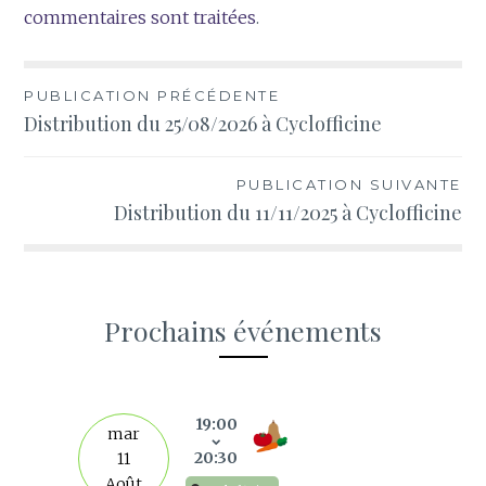
commentaires sont traitées
.
Navigation
PUBLICATION PRÉCÉDENTE
Distribution du 25/08/2026 à Cyclofficine
de
l’article
PUBLICATION SUIVANTE
Distribution du 11/11/2025 à Cyclofficine
Prochains événements
s
19:00
mar
20:30
11
Août