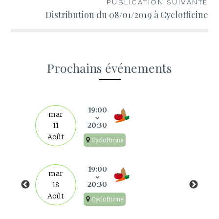
PUBLICATION SUIVANTE
Distribution du 08/01/2019 à Cyclofficine
Prochains événements
s
19:00
mar
20:30
11
Août
Cyclofficine
19:00
mar
20:30
18
Août
Cyclofficine