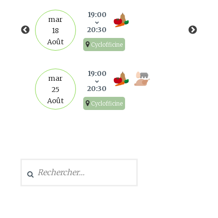
19:00
mar
20:30
18
Août
Cyclofficine
19:00
mar
20:30
25
Août
Cyclofficine
Rechercher :