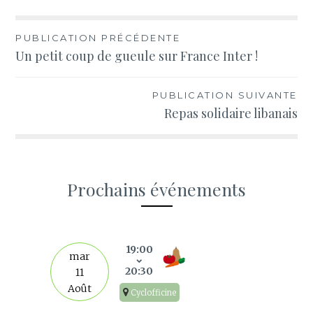
Navigation
PUBLICATION PRÉCÉDENTE
Un petit coup de gueule sur France Inter !
de
l’article
PUBLICATION SUIVANTE
Repas solidaire libanais
Prochains événements
s
19:00
mar
20:30
11
Août
Cyclofficine