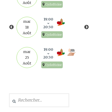
Août
Cyclofficine
mar
1
19:00
mar
Sep
20:30
18
Août
Cyclofficine
mar
8
19:00
mar
Sep
20:30
25
Août
Cyclofficine
mar
15
Sep
Rechercher :