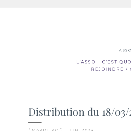
Aller
au
contenu
ASSO
L’ASSO
C’EST QU
REJOINDRE /
Distribution du 18/03/
19:00
19
mar
mar
20:30
20
2
23
/ MARDI, AOÛT 13TH, 2024