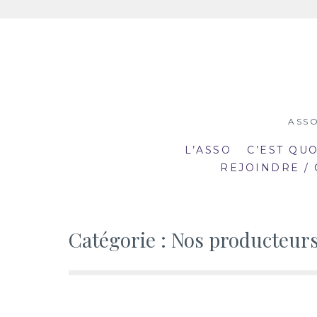
Aller
au
contenu
ASSO
L’ASSO
C’EST QU
REJOINDRE /
Catégorie :
Nos producteur
19:00
19
mar
mar
20:30
20
2
23