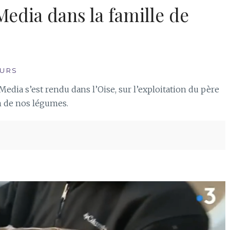
Juil
edia dans la famille de
clofficine
Cyclofficine
:00
19:00
mar
:30
20:30
28
Juil
URS
clofficine
Cyclofficine
Media s’est rendu dans l’Oise, sur l’exploitation du père
:00
19:00
km de nos légumes.
mar
:30
20:30
4
Août
clofficine
Cyclofficine
août 2026