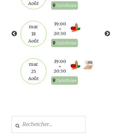
Août
Cyclofficine
mar
1
19:00
mar
Sep
20:30
18
Août
Cyclofficine
mar
8
19:00
mar
Sep
20:30
25
Août
Cyclofficine
mar
15
Sep
Rechercher :