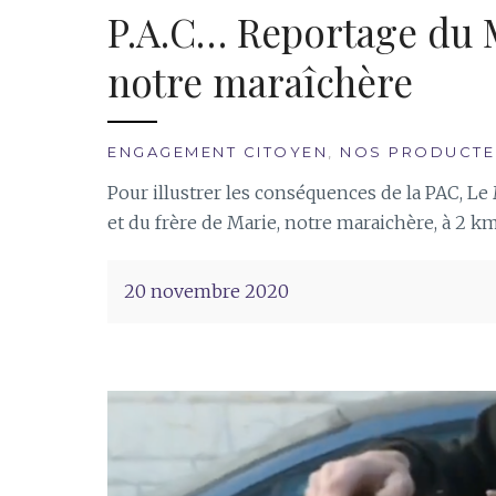
Juin
Juin
P.A.C… Reportage du M
Cyclofficine
Cy
notre maraîchère
19
juin 2026
mar
20
30
Juin
ENGAGEMENT CITOYEN
,
NOS PRODUCTE
Cy
19:00
mar
Pour illustrer les conséquences de la PAC, Le 
20:30
9
19
et du frère de Marie, notre maraichère, à 2 
mar
Juin
Cyclofficine
20
7
Juil
Cy
20 novembre 2020
19:00
mar
20:30
16
juillet 2026
Juin
Cyclofficine