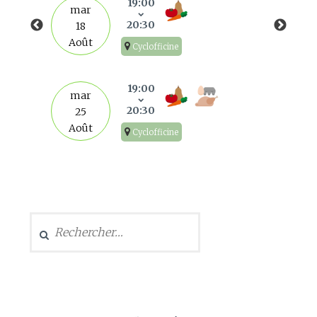
19:00
mar
20:30
18
Août
Cyclofficine
19:00
mar
20:30
25
Août
Cyclofficine
Rechercher :