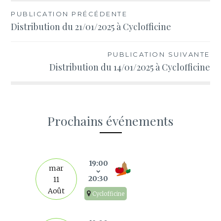
Navigation
PUBLICATION PRÉCÉDENTE
Distribution du 21/01/2025 à Cyclofficine
de
l’article
PUBLICATION SUIVANTE
Distribution du 14/01/2025 à Cyclofficine
Prochains événements
s
19:00
mar
20:30
11
Août
Cyclofficine