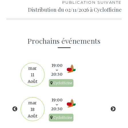
l’article
PUBLICATION SUIVANTE
Distribution du 02/11/2026 à Cyclofficine
Prochains événements
s
19:00
mar
20:30
11
Août
Cyclofficine
19:00
mar
20:30
18
Août
Cyclofficine