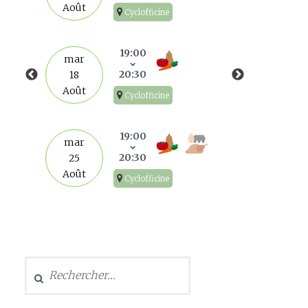
Août
Cyclofficine
mar
1
19:00
mar
Sep
20:30
18
Août
Cyclofficine
mar
8
19:00
mar
Sep
20:30
25
Août
Cyclofficine
mar
15
Sep
Rechercher :