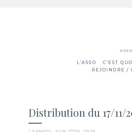
Aller
au
contenu
ASSO
L’ASSO
C’EST QU
REJOINDRE /
Distribution du 17/11/2
19:00
19
mar
mar
20:30
20
2
23
/ SAMEDI, JUIN 27TH, 2026