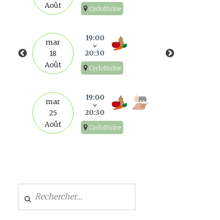
Août
Cyclofficine
mar
1
19:00
mar
Sep
20:30
18
Août
Cyclofficine
mar
8
19:00
mar
Sep
20:30
25
Août
Cyclofficine
mar
15
Sep
Rechercher :