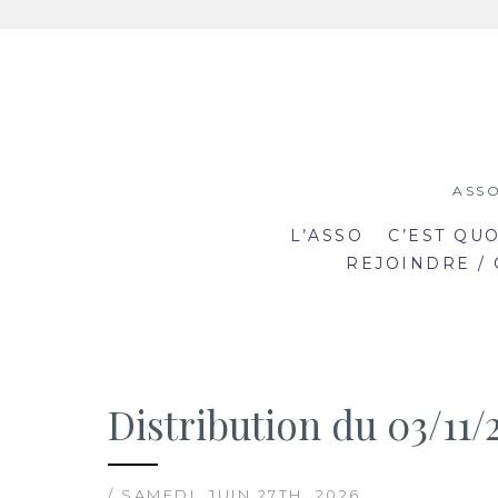
Aller
au
contenu
ASSO
L’ASSO
C’EST QU
REJOINDRE /
Distribution du 03/11/
19:00
19
mar
mar
20:30
20
2
23
/ SAMEDI, JUIN 27TH, 2026