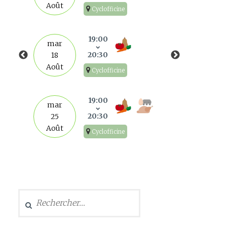
Août
Cyclofficine
mar
1
19:00
mar
Sep
20:30
18
Août
Cyclofficine
mar
8
19:00
mar
Sep
20:30
25
Août
Cyclofficine
mar
15
Sep
Rechercher :