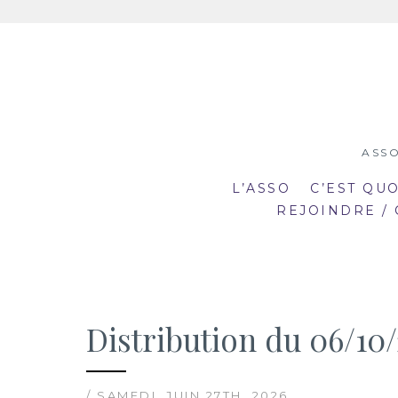
Aller
au
contenu
ASSO
L’ASSO
C’EST QU
REJOINDRE /
Distribution du 06/10/
19:00
19
mar
mar
20:30
20
2
23
/ SAMEDI, JUIN 27TH, 2026