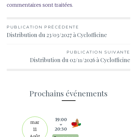
commentaires sont traitées
.
Navigation
PUBLICATION PRÉCÉDENTE
Distribution du 23/03/2027 à Cyclofficine
de
l’article
PUBLICATION SUIVANTE
Distribution du 02/11/2026 à Cyclofficine
Prochains événements
s
19:00
mar
20:30
11
Août