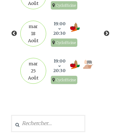
Août
Cyclofficine
mar
1
19:00
mar
Sep
20:30
18
Août
Cyclofficine
mar
8
19:00
mar
Sep
20:30
25
Août
Cyclofficine
mar
15
Sep
Rechercher :