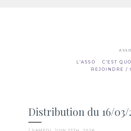
Aller
au
contenu
ASSO
L’ASSO
C’EST QU
REJOINDRE /
Distribution du 16/03/
19:00
19
mar
mar
20:30
20
2
23
/ SAMEDI, JUIN 27TH, 2026