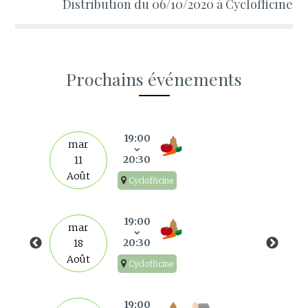
Distribution du 06/10/2020 à Cyclofficine
Prochains événements
s
19:00
mar
20:30
11
Août
Cyclofficine
19:00
mar
20:30
18
Août
Cyclofficine
19:00