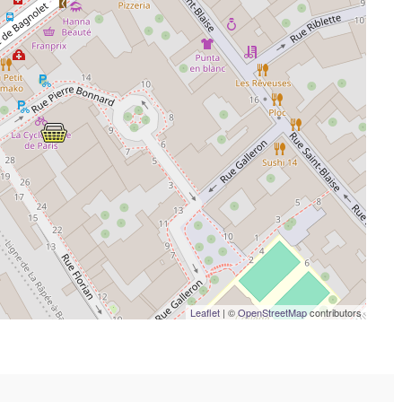
Leaflet
| ©
OpenStreetMap
contributors