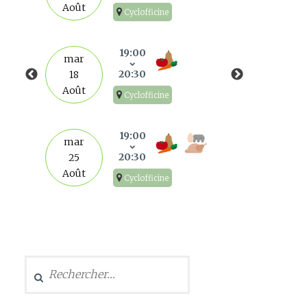
Août
Cyclofficine
mar
1
19:00
mar
Sep
20:30
18
Août
Cyclofficine
mar
8
19:00
mar
Sep
20:30
25
Août
Cyclofficine
mar
15
Sep
Rechercher :