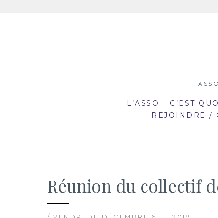
Aller
au
contenu
ASSO
L’ASSO
C’EST QU
REJOINDRE /
Réunion du collectif 
19:00
19
mar
mar
20:30
20
2
23
/ VENDREDI, DÉCEMBRE 6TH, 2019