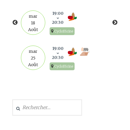
19:00
mar
20:30
18
Août
Cyclofficine
19:00
mar
20:30
25
Août
Cyclofficine
Rechercher :