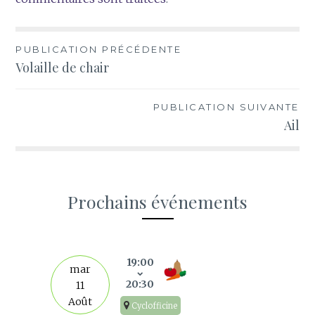
Navigation
PUBLICATION PRÉCÉDENTE
Volaille de chair
de
l’article
PUBLICATION SUIVANTE
Ail
Prochains événements
s
19:00
mar
20:30
11
Août
Cyclofficine