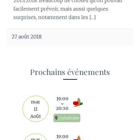
2017/2018. Beaucoup de choses qu’on pouvait
facilement prévoir, mais aussi quelques
surprises, notamment dans les […]
27 août 2018
Prochains événements
s
19:00
mar
20:30
11
Août
Cyclofficine
19:00
mar