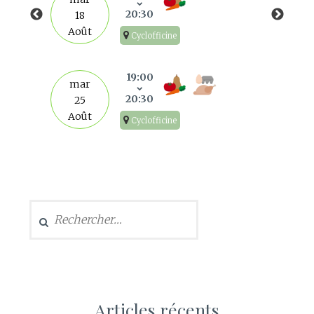
20:30
18
Août
Cyclofficine
19:00
mar
20:30
25
Août
Cyclofficine
Rechercher :
Articles récents