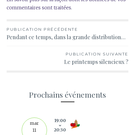
commentaires sont traitées
.
Navigation
PUBLICATION PRÉCÉDENTE
Pendant ce temps, dans la grande distribution…
de
l’article
PUBLICATION SUIVANTE
Le printemps silencieux ?
Prochains événements
s
19:00
mar
20:30
11