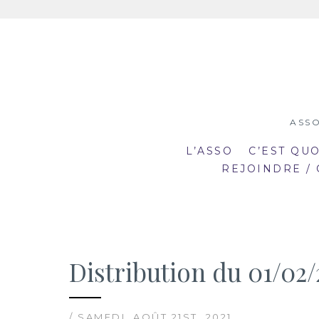
Aller
au
contenu
ASSO
L’ASSO
C’EST QU
REJOINDRE /
Distribution du 01/02/
19:00
19
mar
mar
20:30
20
2
23
/ SAMEDI, AOÛT 21ST, 2021