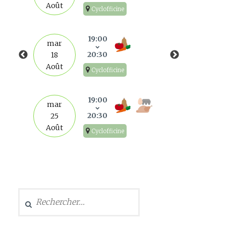
Août
Cyclofficine
mar
1
19:00
mar
Sep
20:30
18
Août
Cyclofficine
mar
8
19:00
mar
Sep
20:30
25
Août
Cyclofficine
mar
15
Sep
Rechercher :