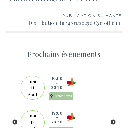
de
l’article
PUBLICATION SUIVANTE
Distribution du 14/01/2025 à Cyclofficine
Prochains événements
s
19:00
mar
20:30
11
Août
Cyclofficine
19:00
mar
20:30
18