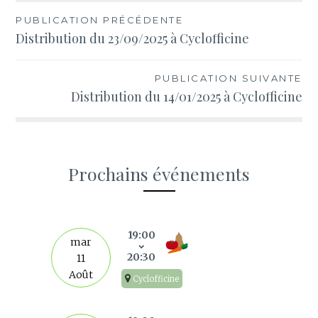
Navigation
PUBLICATION PRÉCÉDENTE
Distribution du 23/09/2025 à Cyclofficine
de
l’article
PUBLICATION SUIVANTE
Distribution du 14/01/2025 à Cyclofficine
Prochains événements
s
19:00
mar
20:30
11
Août
Cyclofficine