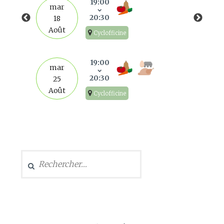
19:00
mar
20:30
18
Août
Cyclofficine
19:00
mar
20:30
25
Août
Cyclofficine
Rechercher :