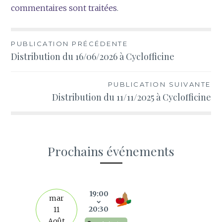
commentaires sont traitées
.
Navigation
PUBLICATION PRÉCÉDENTE
Distribution du 16/06/2026 à Cyclofficine
de
l’article
PUBLICATION SUIVANTE
Distribution du 11/11/2025 à Cyclofficine
Prochains événements
s
19:00
mar
20:30
11
Août