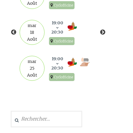
Août
Cyclofficine
mar
1
19:00
mar
Sep
20:30
18
Août
Cyclofficine
mar
8
19:00
mar
Sep
20:30
25
Août
Cyclofficine
mar
15
Sep
Rechercher :