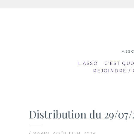
Aller
au
contenu
ASSO
L’ASSO
C’EST QU
REJOINDRE /
Distribution du 29/07/
19:00
19
mar
mar
20:30
20
2
23
/ MARDI, AOÛT 13TH, 2024