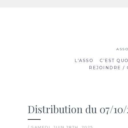
Aller
au
contenu
ASSO
L’ASSO
C’EST QU
REJOINDRE /
Distribution du 07/10/
19:00
19
mar
mar
20:30
20
2
23
/ SAMEDI, JUIN 28TH, 2025