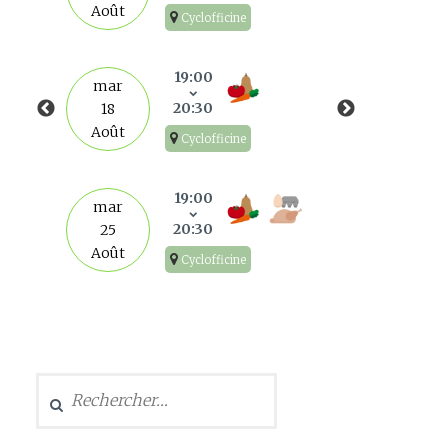
Août
Cyclofficine
mar
1
19:00
mar
Sep
20:30
18
Août
Cyclofficine
mar
8
19:00
mar
Sep
20:30
25
Août
Cyclofficine
mar
15
Sep
Rechercher :