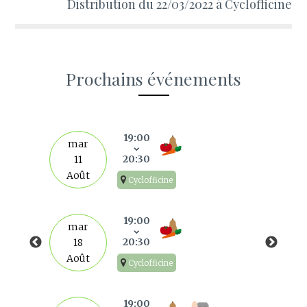
Distribution du 22/03/2022 à Cyclofficine
Prochains événements
s
19:00
mar
20:30
11
Août
Cyclofficine
19:00
mar
20:30
18
Août
Cyclofficine
19:00