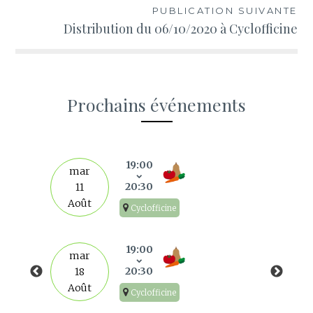
l’article
PUBLICATION SUIVANTE
Distribution du 06/10/2020 à Cyclofficine
Prochains événements
s
19:00
mar
20:30
11
Août
Cyclofficine
19:00
mar
20:30
18
Août
Cyclofficine