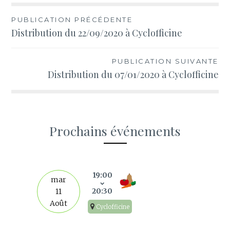
Navigation
PUBLICATION PRÉCÉDENTE
Distribution du 22/09/2020 à Cyclofficine
de
l’article
PUBLICATION SUIVANTE
Distribution du 07/01/2020 à Cyclofficine
Prochains événements
s
19:00
mar
20:30
11
Août
Cyclofficine