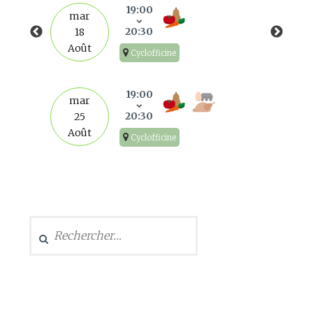
19:00
mar
20:30
18
Août
Cyclofficine
19:00
mar
20:30
25
Août
Cyclofficine
Rechercher :