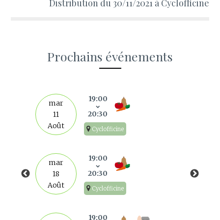
Distribution du 30/11/2021 à Cyclofficine
Prochains événements
s
19:00
mar
20:30
11
Août
Cyclofficine
19:00
mar
20:30
18
Août
Cyclofficine
19:00