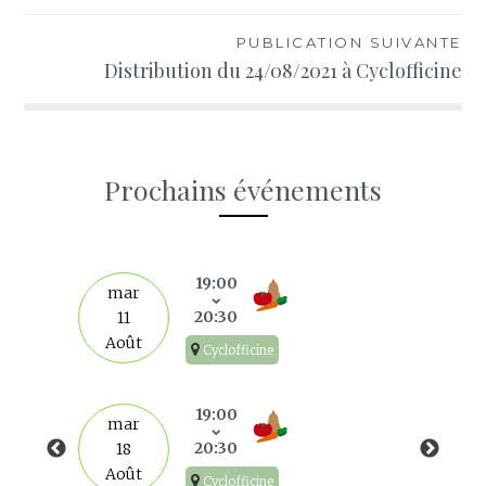
l’article
PUBLICATION SUIVANTE
Distribution du 24/08/2021 à Cyclofficine
Prochains événements
s
19:00
mar
20:30
11
Août
Cyclofficine
19:00
mar
20:30
18
Août
Cyclofficine