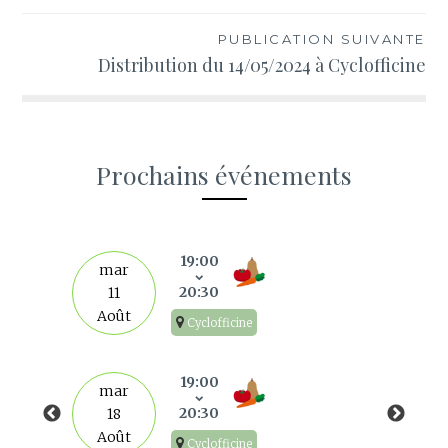
l’article
PUBLICATION SUIVANTE
Distribution du 14/05/2024 à Cyclofficine
Prochains événements
s
19:00
mar
20:30
11
Août
Cyclofficine
19:00
mar
20:30
18
Août
Cyclofficine