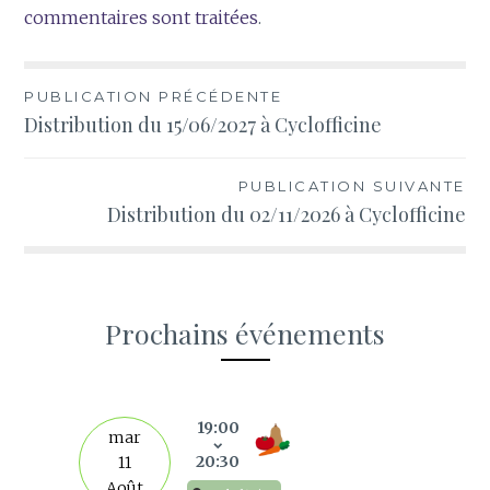
commentaires sont traitées
.
Navigation
PUBLICATION PRÉCÉDENTE
Distribution du 15/06/2027 à Cyclofficine
de
l’article
PUBLICATION SUIVANTE
Distribution du 02/11/2026 à Cyclofficine
Prochains événements
s
19:00
mar
20:30
11
Août