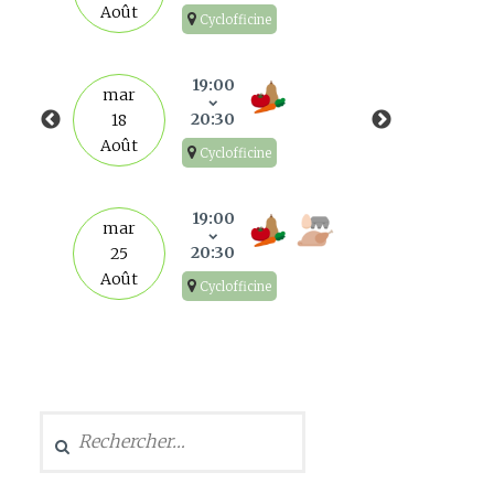
Août
Cyclofficine
mar
1
19:00
mar
Sep
20:30
18
Août
Cyclofficine
mar
8
19:00
mar
Sep
20:30
25
Août
Cyclofficine
mar
15
Sep
Rechercher :