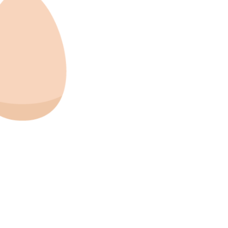
Juil
clofficine
Cyclofficine
:00
19:00
mar
:30
20:30
28
Juil
clofficine
Cyclofficine
:00
19:00
mar
:30
20:30
4
Août
clofficine
Cyclofficine
août 2026