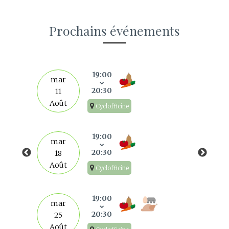
Prochains événements
s
19:00
mar
20:30
11
Août
Cyclofficine
19:00
mar
20:30
18
Août
Cyclofficine
19:00
mar
20:30
25
Août