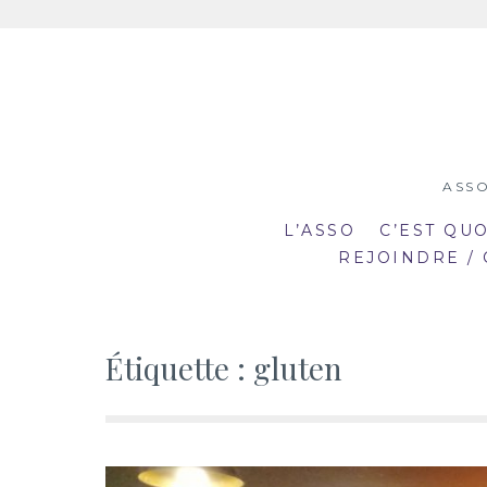
Aller
au
contenu
ASSO
L’ASSO
C’EST QU
REJOINDRE /
Étiquette :
gluten
19:00
19
mar
mar
20:30
20
2
23