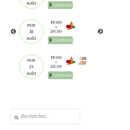
Août
Cyclofficine
mar
1
19:00
mar
Sep
20:30
18
Août
Cyclofficine
mar
8
19:00
mar
Sep
20:30
25
Août
Cyclofficine
mar
15
Sep
Rechercher :