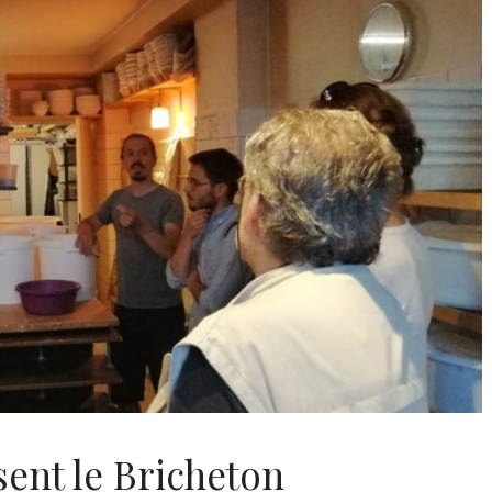
Juil
clofficine
Cyclofficine
:00
19:00
mar
:30
20:30
28
Juil
clofficine
Cyclofficine
:00
19:00
mar
:30
20:30
4
Août
clofficine
Cyclofficine
août 2026
sent le Bricheton