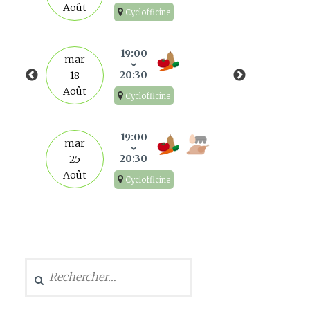
Août
Cyclofficine
mar
1
19:00
mar
Sep
20:30
18
Août
Cyclofficine
mar
8
19:00
mar
Sep
20:30
25
Août
Cyclofficine
mar
15
Sep
Rechercher :