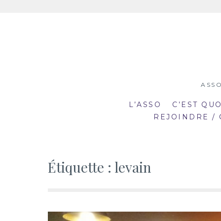
Aller
au
contenu
ASSO
L’ASSO
C’EST QU
REJOINDRE /
Étiquette :
levain
19:00
19
mar
mar
20:30
20
2
23