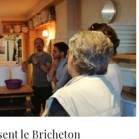
Juil
clofficine
Cyclofficine
:00
19:00
mar
:30
20:30
28
Juil
clofficine
Cyclofficine
:00
19:00
mar
:30
20:30
4
Août
clofficine
Cyclofficine
août 2026
sent le Bricheton