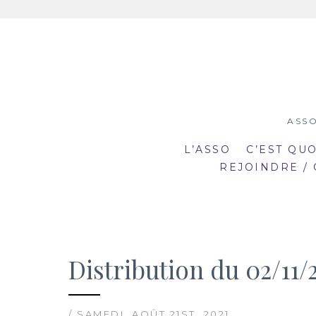
Aller
au
contenu
ASSO
L’ASSO
C’EST QU
REJOINDRE /
Distribution du 02/11/
19:00
19
mar
mar
20:30
20
2
23
/ SAMEDI, AOÛT 21ST, 2021