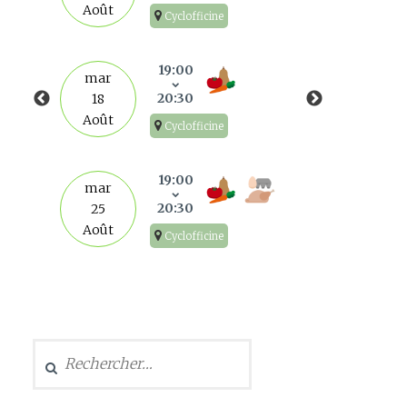
Août
Cyclofficine
mar
1
19:00
mar
Sep
20:30
18
Août
Cyclofficine
mar
8
19:00
mar
Sep
20:30
25
Août
Cyclofficine
mar
15
Sep
Rechercher :