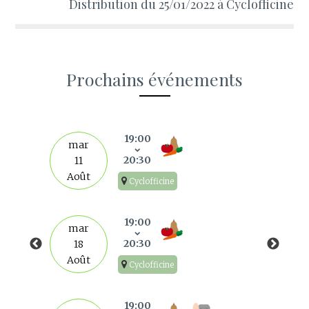
Distribution du 25/01/2022 à Cyclofficine
Prochains événements
s
19:00
mar
20:30
11
Août
Cyclofficine
19:00
mar
20:30
18
Août
Cyclofficine
19:00