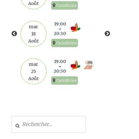
Août
Cyclofficine
mar
1
19:00
mar
Sep
20:30
18
Août
Cyclofficine
mar
8
19:00
mar
Sep
20:30
25
Août
Cyclofficine
mar
15
Sep
Rechercher :