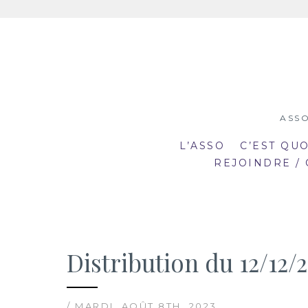
Aller
au
contenu
ASSO
L’ASSO
C’EST QU
REJOINDRE /
Distribution du 12/12/2
19:00
19
mar
mar
20:30
20
2
23
/ MARDI, AOÛT 8TH, 2023