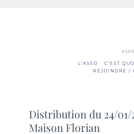
Aller
au
contenu
ASSO
L’ASSO
C’EST QU
REJOINDRE /
Distribution du 24/01
19:00
19
Maison Florian
mar
mar
20:30
20
2
23