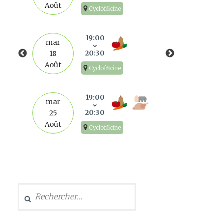
Août
Cyclofficine
mar
1
19:00
mar
Sep
20:30
18
Août
Cyclofficine
mar
8
19:00
mar
Sep
20:30
25
Août
Cyclofficine
mar
15
Sep
Rechercher :