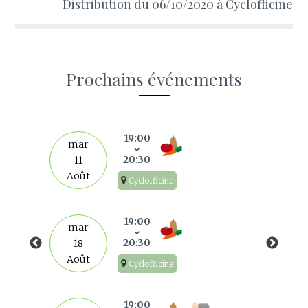
Distribution du 06/10/2020 à Cyclofficine
Prochains événements
s
19:00
mar
20:30
11
Août
Cyclofficine
19:00
mar
20:30
18
Août
Cyclofficine
19:00