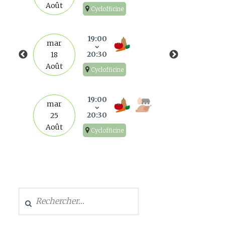
Août
Cyclofficine
mar
1
19:00
mar
Sep
20:30
18
Août
Cyclofficine
mar
8
19:00
mar
Sep
20:30
25
Août
Cyclofficine
mar
15
Sep
Rechercher :