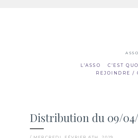
Aller
au
contenu
ASSO
L’ASSO
C’EST QU
REJOINDRE /
Distribution du 09/04/
19:00
19
mar
mar
20:30
20
2
23
/ MERCREDI, FÉVRIER 6TH, 2019