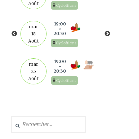
Août
Cyclofficine
mar
1
19:00
mar
Sep
20:30
18
Août
Cyclofficine
mar
8
19:00
mar
Sep
20:30
25
Août
Cyclofficine
mar
15
Sep
Rechercher :