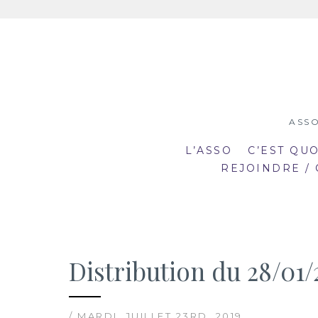
Aller
au
contenu
ASSO
L’ASSO
C’EST QU
REJOINDRE /
Distribution du 28/01/
19:00
19
mar
mar
20:30
20
2
23
/ MARDI, JUILLET 23RD, 2019