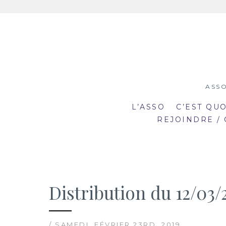
Aller
au
contenu
ASSO
L’ASSO
C’EST QU
REJOINDRE /
Distribution du 12/03/
19:00
19
mar
mar
20:30
20
2
23
/ SAMEDI, FÉVRIER 23RD, 2019