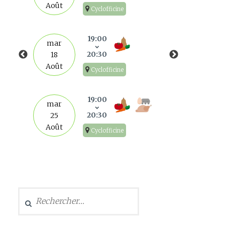
Août
Cyclofficine
mar
1
19:00
mar
Sep
20:30
18
Août
Cyclofficine
mar
8
19:00
mar
Sep
20:30
25
Août
Cyclofficine
mar
15
Sep
Rechercher :