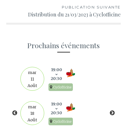
l’article
PUBLICATION SUIVANTE
Distribution du 21/03/2023 à Cyclofficine
Prochains événements
s
19:00
mar
20:30
11
Août
Cyclofficine
19:00
mar
20:30
18
Août
Cyclofficine