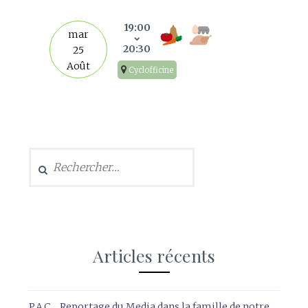
19:00
mar
20:30
25
Août
Cyclofficine
Rechercher :
Articles récents
P.A.C… Reportage du Media dans la famille de notre