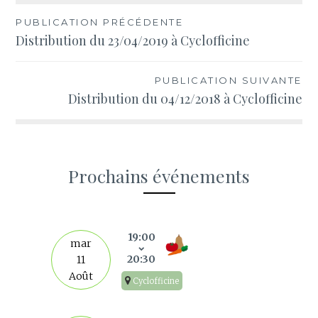
Navigation
PUBLICATION PRÉCÉDENTE
Distribution du 23/04/2019 à Cyclofficine
de
l’article
PUBLICATION SUIVANTE
Distribution du 04/12/2018 à Cyclofficine
Prochains événements
s
19:00
mar
20:30
11
Août
Cyclofficine