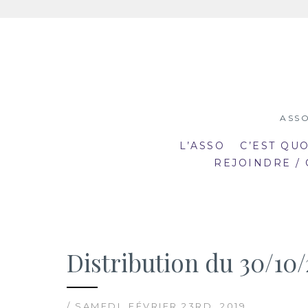
Aller
au
contenu
ASSO
L’ASSO
C’EST QU
REJOINDRE /
Distribution du 30/10/
19:00
19
mar
mar
20:30
20
2
23
/ SAMEDI, FÉVRIER 23RD, 2019