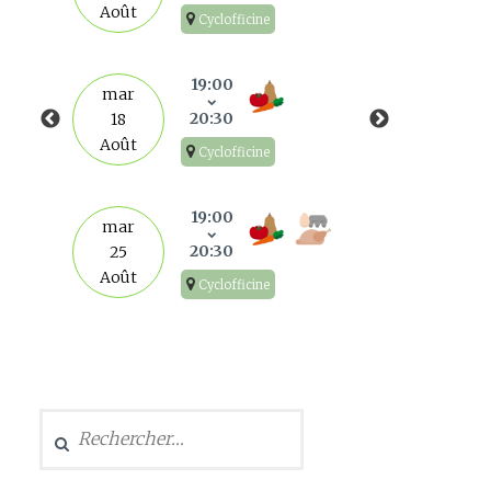
Août
Cyclofficine
mar
1
19:00
mar
Sep
20:30
18
Août
Cyclofficine
mar
8
19:00
mar
Sep
20:30
25
Août
Cyclofficine
mar
15
Sep
Rechercher :